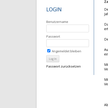
Z
LOGIN
De
Ja
Benutzername
Da
er
Passwort
De
Au
Angemeldet bleiben
ei
Mi
Passwort zurücksetzen
Ve
Mi
Ve
Ab